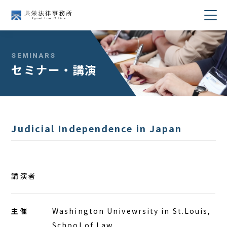
当事務所について
SEMINARS
セミナー・講演
業務分野
所属弁護士紹介
Judicial Independence in Japan
セミナー・講演
著書・論文
講演者
コラム
主催
Washington Univewrsity in St.Louis,
採用情報
School of Law