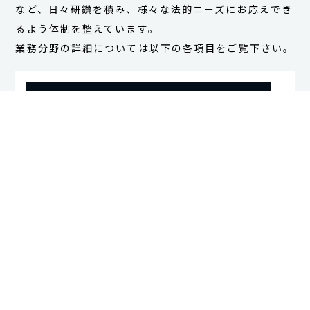
など、日々研鑽を積み、様々な法的ニーズにお応えでき
るよう体制を整えています。
業務分野の詳細については以下の各項目をご覧下さい。
会社争訟
企業経営支援
M＆A・企業再編
事業再生・倒産
行政
税務
労働
知的財産
経済法
国際
民事・家事
公益・メセナ活動