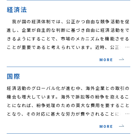
ると言えます。 同様に、自社の有する知的財産権を
業における就業規則その他の社内ルールや実情を踏まえ
経済法
どのように活用するか、また、他社の知的財産権につき
て、企業が「労働」分野での対応を誤らないためのアド
我が国の経済体制では、公正かつ自由な競争活動を促
どのような条件で利用許諾を受けるかは、企業経営上の
バイスを提供し、代理人業務を提供できる体制を整えて
進し、企業が自主的な判断に基づき自由に経済活動をで
重要な課題であり、企業活動が国際化する中で、自社の
います。
きるようにすることで、市場のメカニズムを機能させる
知的財産権の保護・活用を、グローバルな観点から検討
ことが重要であると考えられています。近時、公正かつ
する必要が生じています。 当事務所では、知的財産
自由な競争活動を保護するための主要な法律である独占
に関する契約書の作成等を日常的に行っており、自社の
MORE
禁止法や独占禁止法の趣旨を敷衍する下請法が重視され
知的財産権を侵害した第三者に対する訴訟や、知的財産
ており、これら法律の不遵守は企業活動に重大な影響を
権の侵害を主張された訴訟を多く経験しており、知的財
国際
与えることになります。 また、消費者と事業者との
産権の日常的な企業経営の中での活用から紛争処理に至
経済活動のグローバル化が進む中、海外企業との取引の
間には、情報の質量において格差があることから、消費
るまでの法務サポートを提供しています。
機会も増大しています。海外で訴訟等の紛争を抱えるこ
者契約法や特定商取引法は、消費者保護の観点から企業
とになれば、紛争処理のための莫大な費用を要すること
の事業活動を規制し、企業が取り扱う商品等の表示が消
となり、その対応に甚大な労力が費やされることになり
費者を誤認させることがないように、景品表示法その他
ます。企業の国際的取引に用いられる言語としては英語
の法律が表示に関する規制を行っています。 当事務
MORE
が圧倒的であることから、国際的紛争を予防するため
所では、幅広い業種の企業から、日常的な企業活動が独