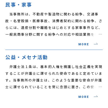
に、海外企業との英語で作成された契約書を、英語を理
占禁止法等に照らし不当なものと評価されることがない
民事・家事
解した弁護士の検討を経る必要があります。当事務所で
か、あるいは自社の販売する商品等の抗告や表示が不適
当事務所は、不動産や製造物に関わる紛争、交通事
は、英語で作成された契約書をチェックし、やむを得ず
切でないかといった相談を受け、企業活動が関連する法
故・名誉毀損・医療事故、消費者契約に関わる紛争、さ
国際的紛争が生じた場合、海外の法律事務所と連携し対
令を遵守して適正に行われることを確保するための法務
らには、遺産分割や離婚をはじめとする家事事件など、
処する国際的な法務サポートを提供できる体制を整えて
サポートを提供しています。
一般民商事分野に関する紛争への対応や相談業務を幅広
います。
く行っています。 当事務所では、訴訟に関する多く
MORE
の経験やノウハウを蓄積し、訴訟活動を行う際には、訴
訟実務における経験を生かし、依頼者の権利・利益の実
公益・メセナ活動
現を果たすための法務サポートを提供しています。
弁護士法１条は、基本的人権を擁護し社会正義を実現
することが弁護士に課せられた使命であると定めていま
す。当事務所の弁護士は、このような重要な使命が弁護
士に課せられていることを常に念頭に置き、この使命を
全うすべく、弁護士会における種々のプロボノ活動や委
MORE
員会活動、当番弁護士活動、国選弁護活動、大学や法科
大学院における教育活動などの公益に資する活動も積極