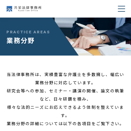
当事務所について
PRACTICE AREAS
業務分野
業務分野
所属弁護士紹介
当法律事務所は、実績豊富な弁護士を多数擁し、幅広い
セミナー・講演
業務分野に対応しています。
研究会等への参加、セミナー・講演の開催、論文の執筆
著書・論文
など、日々研鑽を積み、
様々な法的ニーズにお応えできるよう体制を整えていま
コラム
す。
業務分野の詳細については以下の各項目をご覧下さい。
採用情報