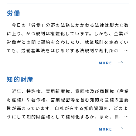
課税に関するケースが増加しています。 これまで一
ります。当事務所は、行政処分に対する審査請求・取消
般には納税者の請求が訴訟において認容されることは稀
訴訟や住民訴訟といった行政争訟に対応した実績を有し
労働
であると考えられていましたが、大きく報道された生命
ており、大学や法科大学院の学生に対し行政法を教授す
今日の「労働」分野の法務にかかわる法律は膨大な数
保険年金二重課税訴訟に代表されるように、裁判所が法
る弁護士も多数所属しています。このような行政法に関
に上り、かつ規制は複雑化しています。しかも、企業が
令を厳格に解釈して納税者の請求を認め、課税処分を取
する知見や経験を基に、行政との紛争になる以前の行政
労働者との間で契約を交わしたり、就業規則を定めてい
り消すケースも増加しています。しかしながら、課税庁
調査に対応する法務サポートも提供しています。 他
ても、労働基準法をはじめとする法規制や裁判所の判断
を相手とする税務訴訟が困難なものであることに変わり
方、行政の側からすれば、行政行為が紛争に発展するこ
によって、その内容が変更・修正されることもしばしば
はなく、税務に関する諸問題に適切に対応するため、弁
とを回避するため、行政、とりわけ地方公共団体の内部
MORE
生じます。また、裁判所だけではなく、労働基準監督署
護士は、税務と法律の双方の知識に精通する必要があり
で、法律・条例に基づき適切な行政運営を行うための法
や労働委員会など専門行政機関が法違反の有無を判断す
ます。 当事務所には、国税庁に勤務した経験のある
知的財産
務サポートの需要が高まっています。そのような需要
ることも多く、これら専門行政機関の判断指針となる通
弁護士、法科大学院において租税法の教鞭をとる弁護
は、行政に対するニーズが多様化し、法規制の内容も複
近年、特許権、実用新案権、意匠権及び商標権（産業
達やガイドラインも頻繁に発出されています。 この
士、国税不服審判所にて審判官としての勤務経験を有す
雑化する中で、適切な行政運営を行うためには、中立的
財産権）や著作権、営業秘密等を含む知的財産権の重要
ような多数の法規制や通達、ガイドラインの内容を理解
る弁護士をはじめ、税務に関する知識と経験を有する弁
な外部の視点が必要であるとの認識が一般的になってい
性が高まっています。自社が有する知的資源を、どのよ
し、裁判所や専門行政機関の手続に適切に対応するため
護士が多く所属しており、税務調査や審査請求・訴訟と
ることに基づいています。当事務所では、自治体法務に
うにして知的財産権として権利化するか、また、自社が
には、「労働」分野に精通した弁護士の協力は欠かせま
いった争訟手続等への対応など、税務に関する広範な業
精通した弁護士が多くの自治体に対する法務サポートを
有するノウハウを、どのようにして法的保護を受け得る
せん。 当事務所は、「労働」分野にかかわる法規制
務に深い経験とノウハウを蓄積しています。
MORE
提供しています。
権利として確保するかは、企業経営上の重要な課題であ
や通達、ガイドラインについての最新の情報と、依頼企