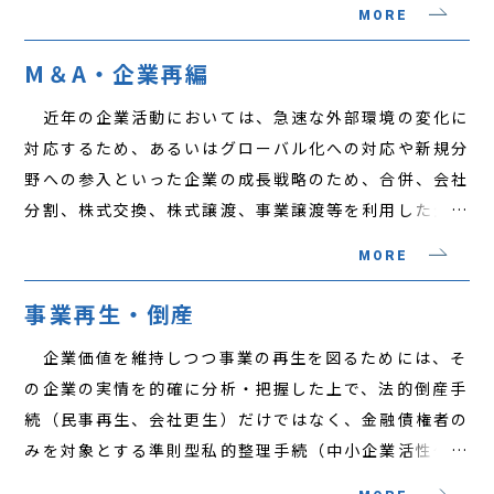
ード感をもって対処することが求められています。
業にとって望ましい解決を図るための法務サポートを提
MORE
企業を取り巻く様々な法律問題に対応するためには、単
供しています。
に会社法等の知識のみでは不十分であり、企業の業種や
M＆A・企業再編
規模に応じて企業の実情等を踏まえた上で、企業に適用
近年の企業活動においては、急速な外部環境の変化に
される特別法の知識や、行政機関に対する対応要領を理
対応するため、あるいはグローバル化への対応や新規分
解し、実務的な助言が必要となります。 当事務所で
野への参入といった企業の成長戦略のため、合併、会社
は、長年にわたり様々な業種・規模の企業に関する様々
分割、株式交換、株式譲渡、事業譲渡等を利用した企業
な法律問題に対し、法務サポートを行っており、対象企
買収（いわゆるM&A）や組織再編が必須のツールとな
業のおかれた状況を理解し、関連する法令等の問題点を
MORE
っています。 このようなM&Aや組織再編は、後継者
把握した上で、当該企業の実情を踏まえた解決を提供す
不在の事業を第三者に承継させることを計画している企
る体制を有しています。
事業再生・倒産
業や、早期に積極的に事業規模を拡大しようとしている
企業価値を維持しつつ事業の再生を図るためには、そ
意欲的な企業にとっても有用です。これらM&Aや組織
の企業の実情を的確に分析・把握した上で、法的倒産手
再編を実行するにあたっては、会社法や組織再編に関連
続（民事再生、会社更生）だけではなく、金融債権者の
する法令を十分に理解しておくことが不可欠であること
みを対象とする準則型私的整理手続（中小企業活性化協
はもちろんのこと、税務及び会計上の専門的知識による
議会スキーム、事業再生ＡＤＲ、中小企業の事業再生等
サポートも必要になります。 当事務所は、この分野