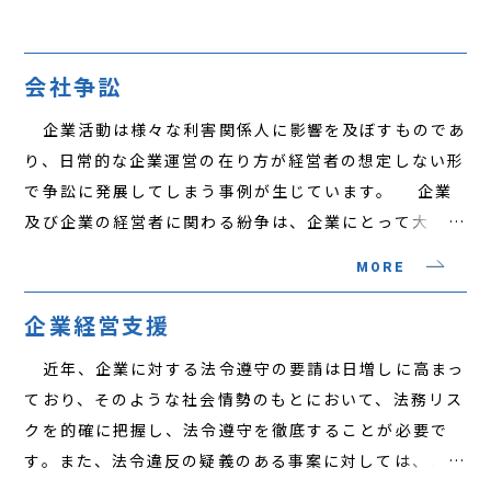
アクセス
会社争訟
企業活動は様々な利害関係人に影響を及ぼすものであ
り、日常的な企業運営の在り方が経営者の想定しない形
で争訟に発展してしまう事例が生じています。 企業
及び企業の経営者に関わる紛争は、企業にとって大きな
負担となるうえ、その内容によっては事業に大きな影響
MORE
を与えることにもなりかねません。これに適切に対応す
るために、迅速に紛争を把握し、解決に向けた適切な方
企業経営支援
策を検討することが重要です。 当事務所は会社を巡
近年、企業に対する法令遵守の要請は日増しに高まっ
る多種多様な法律問題に関する争訟を取り扱い、解決を
ており、そのような社会情勢のもとにおいて、法務リス
行ってきた実績を有しています。依頼者である企業、役
クを的確に把握し、法令遵守を徹底することが必要で
員その他の関係者とともに紛争及び紛争の背景事実を検
す。また、法令違反の疑義のある事案に対しては、スピ
討し、解決へ向けた実践的な法的助言を行うことで、企