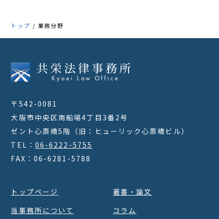
的に行っています。 また当事務所は、メセナ活動の
一環として、飯森範親氏が首席指揮者を、秋山和慶氏が
トップ
業務分野
ミュージックアドバイザーを、久石譲氏が主席客演指揮
者を務める日本センチュリー交響楽団の理事及び顧問と
して、また、宝塚歌劇団、OSK日本歌劇団等のOGのミ
ュージカル公演等に協賛するなどして、その活動を支援
しています。
〒542-0081
大阪市中央区南船場4丁目3番2号
ゼント心斎橋5階（旧：ヒューリック心斎橋ビル）
TEL：
06-6222-5755
FAX：06-6281-5788
トップページ
著書・論文
当事務所について
コラム