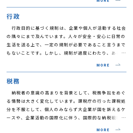
MORE
に関するガイドラインスキーム等）、純粋私的整理手続
における様々な経験や知識をもとに、税務・会計の専門
（リスケジュール対応）といった様々な手続の中から、
家とも協働しつつ、M&Aや組織再編を行う企業に対す
行政
最も適切な事業再生手法を選択し、事案に応じた再生計
る法的サポートを行う体制を整えています。
行政目的に基づく規制は、企業や個人が活動する社会
画を立案し、迅速に実行することが不可欠です。 法
の隅々にまで及んでいます。人々が安全・安心に日常の
人の事業上の債務を保証している経営者の保証債務につ
生活を送る上で、一定の規制が必要であること言うまで
いては、経営者保証に関するガイドライン等を利用した
もないことです。しかし、規制が過度にわたり、あるい
対応をすることで、自己破産を回避することが可能な場
は、規制の運用が不適切な場合、国や地方公共団体（都
合もあります。近時の事業再生の手法の選択肢は多岐に
MORE
道府県や市町村等）との間で紛争が生じることになりま
わたっており、当該企業の再生を図る上で、様々な選択
す。そのような場合、国や地方公共団体の行政機関から
肢の中から最適な手法を選定し、実行するには、倒産法
税務
企業や個人の権利を擁護することは弁護士本来の職責で
及び倒産実務に関する深い経験と知識が必要です。
納税者の意識の高まりを背景として、税務争訟をめぐ
あるといえます。 行政法は、私法とは異なる特質を
当事務所は、多数の事業再生案件に関する様々な経験を
る情勢は大きく変化しています。課税庁の行った課税処
有しており、行政を相手とする紛争処理手続も、私人間
蓄積しており、かかる経験や知識を前提に、税務・会計
分を不服として、個人のみならず大企業が国を訴えるケ
の紛争処理手続と異なる特徴を有しています。したがっ
の専門家とも協働しつつ依頼企業の事業再生の法務サポ
ースや、企業活動の国際化に伴う、国際的な納税戦略に
て、このような案件を取り扱う上で、実務上の経験の裏
ートを行っています。
基づき行われた行為に対する課税処分を不服とする国際
打ちされた、行政法及び行政争訟手続の理解が重要とな
MORE