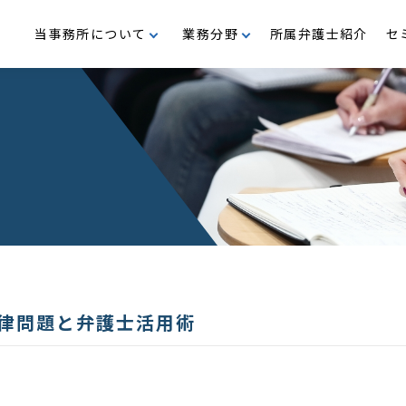
当事務所について
業務分野
所属弁護士紹介
セ
支援
M＆A・企業再編
沿革
事業再生・倒産
代表メッセージ
行政
民事・家事
公益・メセナ活動
律問題と弁護士活用術