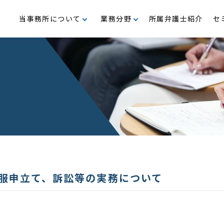
当事務所について
業務分野
所属弁護士紹介
セ
支援
M＆A・企業再編
沿革
事業再生・倒産
代表メッセージ
行政
民事・家事
公益・メセナ活動
服申立て、訴訟等の実務について