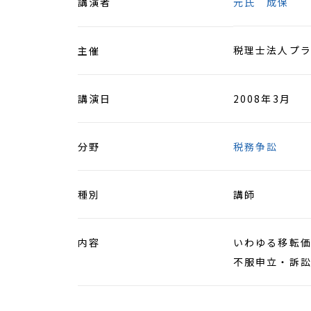
講演者
元氏 成保
税理士法人プ
主催
講演日
2008年3月
分野
税務争訟
種別
講師
内容
いわゆる移転
不服申立・訴