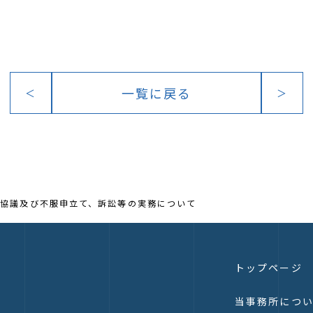
一覧に戻る
＜
＞
協議及び不服申立て、訴訟等の実務について
トップページ
当事務所につ