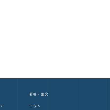
著書・論文
いて
コラム