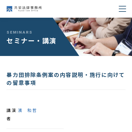
当事務所について
SEMINARS
セミナー・講演
業務分野
所属弁護士紹介
暴力団排除条例案の内容説明・施行に向けて
セミナー・講演
の留意事項
著書・論文
コラム
講演
濱 和哲
者
採用情報