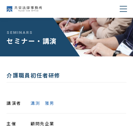
当事務所について
SEMINARS
セミナー・講演
業務分野
所属弁護士紹介
介護職員初任者研修
セミナー・講演
著書・論文
講演者
溝渕 雅男
コラム
主催
顧問先企業
採用情報