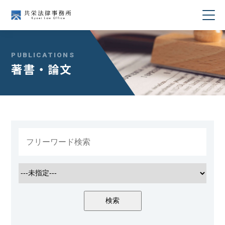
当事務所について
PUBLICATIONS
著書・論文
業務分野
所属弁護士紹介
セミナー・講演
著書・論文
コラム
採用情報