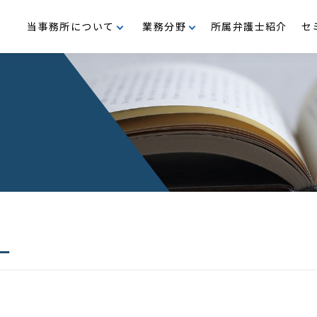
当事務所について
業務分野
所属弁護士紹介
セ
支援
M＆A・企業再編
沿革
事業再生・倒産
代表メッセージ
行政
民事・家事
公益・メセナ活動
ー