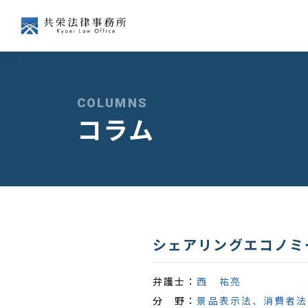
会社争訟
企業経営
COLUMNS
コラム
経済法
国際
シェアリングエコノミ
弁護士：
西 祐亮
分 野：
景品表示法、消費者法