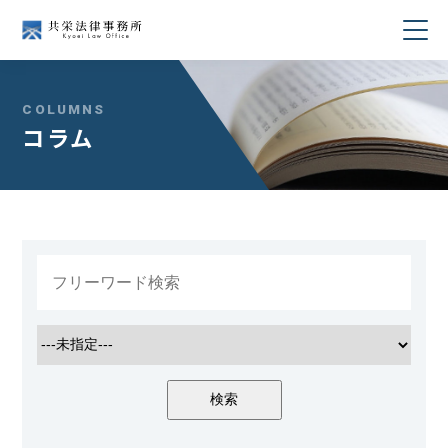
当事務所について
COLUMNS
コラム
業務分野
所属弁護士紹介
セミナー・講演
著書・論文
コラム
採用情報