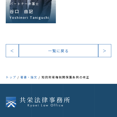
パートナー弁護士
谷口 由記
Yoshinori Taniguchi
＜
一覧に戻る
＞
トップ
著書・論文
知的財産権税関保護条例の改正