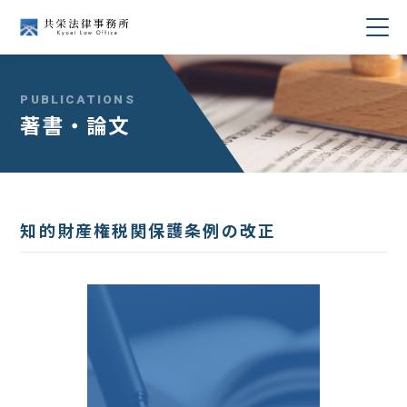
当事務所について
PUBLICATIONS
著書・論文
業務分野
所属弁護士紹介
知的財産権税関保護条例の改正
セミナー・講演
著書・論文
コラム
採用情報