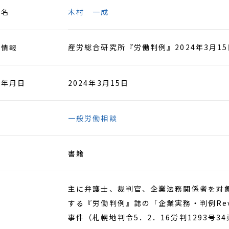
者名
木村 一成
産労総合研究所『労働判例』2024年3月15
籍情報
行年月日
2024年3月15日
野
一般労働相談
別
書籍
容
主に弁護士、裁判官、企業法務関係者を対
する『労働判例』誌の「企業実務・判例Re
事件（札幌地判令5．2．16労判1293号