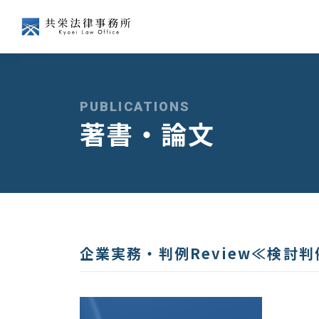
会社争訟
企業経営
PUBLICATIONS
著書・論文
経済法
国際
企業実務・判例Review≪検討