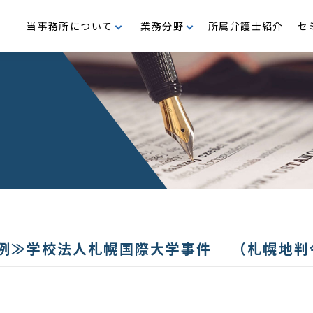
当事務所について
業務分野
所属弁護士紹介
セ
支援
M＆A・企業再編
沿革
事業再生・倒産
代表メッセージ
行政
民事・家事
公益・メセナ活動
判例≫学校法人札幌国際大学事件 （札幌地判令5