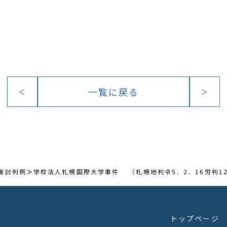
一覧に戻る
＜
＞
≪検討判例≫学校法人札幌国際大学事件 （札幌地判令5．2．16労判12
トップページ