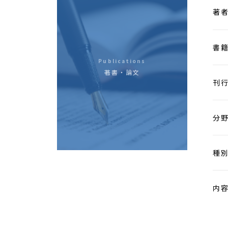
著
書
Publications
著書・論文
刊
分
種
内