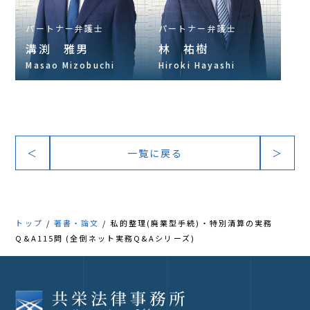
パートナー弁護士
パートナー弁護士
溝渕 雅男
林 祐樹
Masao Mizobuchi
Hiroki Hayashi
＜
一覧に戻る
＞
トップ
著書・論文
私的整理(廃業型手続)・特別清算の実務
Q&A115問 (全倒ネット実務Q&Aシリーズ)