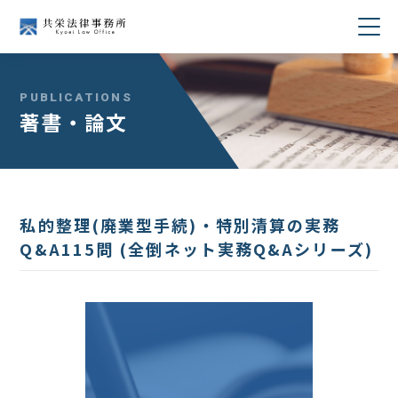
当事務所について
PUBLICATIONS
著書・論文
業務分野
所属弁護士紹介
私的整理(廃業型手続)・特別清算の実務
セミナー・講演
Q&A115問 (全倒ネット実務Q&Aシリーズ)
著書・論文
コラム
採用情報