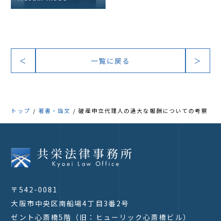
＜
一覧に戻る
＞
トップ
著書・論文
破産申立代理人の過大な報酬についての考察
〒542-0081
大阪市中央区南船場4丁目3番2号
ゼント心斎橋5階（旧：ヒューリック心斎橋ビル）