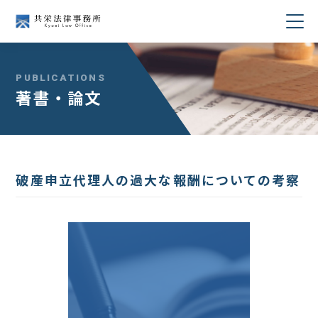
当事務所について
PUBLICATIONS
著書・論文
業務分野
所属弁護士紹介
破産申立代理人の過大な報酬についての考察
セミナー・講演
著書・論文
コラム
採用情報