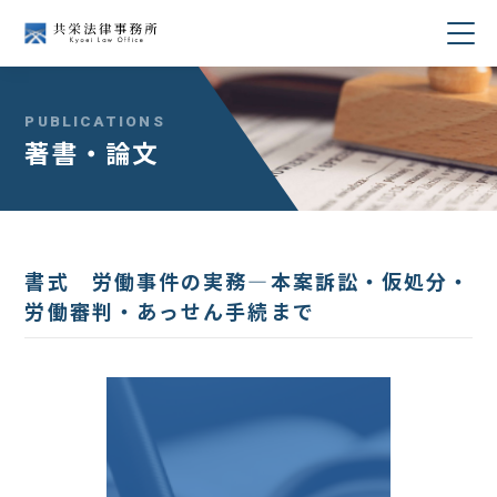
当事務所について
PUBLICATIONS
著書・論文
業務分野
所属弁護士紹介
書式 労働事件の実務―本案訴訟・仮処分・
セミナー・講演
労働審判・あっせん手続まで
著書・論文
コラム
採用情報