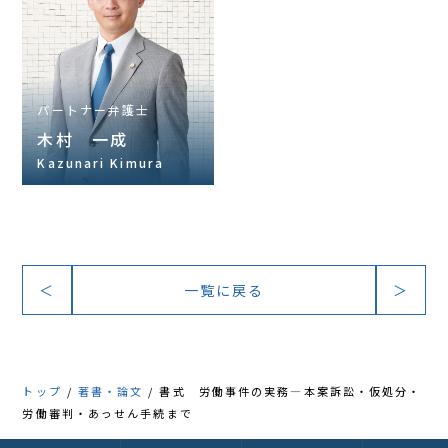
パートナー弁護士
木村 一成
Kazunari Kimura
＜
一覧に戻る
＞
トップ
著書・論文
書式 労働事件の実務―本案訴訟・仮処分・
労働審判・あっせん手続まで