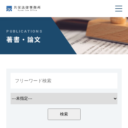
当事務所について
PUBLICATIONS
著書・論文
業務分野
所属弁護士紹介
セミナー・講演
著書・論文
コラム
採用情報