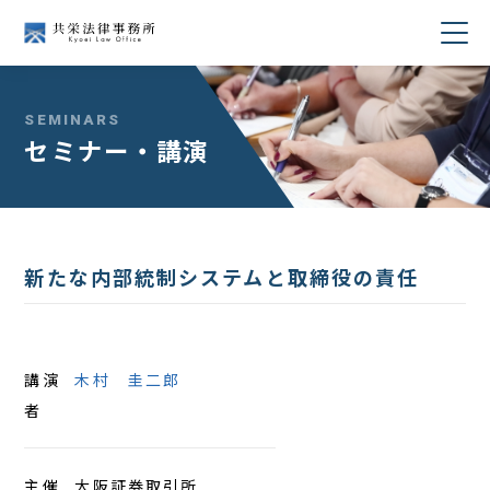
当事務所について
SEMINARS
セミナー・講演
業務分野
所属弁護士紹介
新たな内部統制システムと取締役の責任
セミナー・講演
著書・論文
講演
木村 圭二郎
コラム
者
採用情報
主催
大阪証券取引所