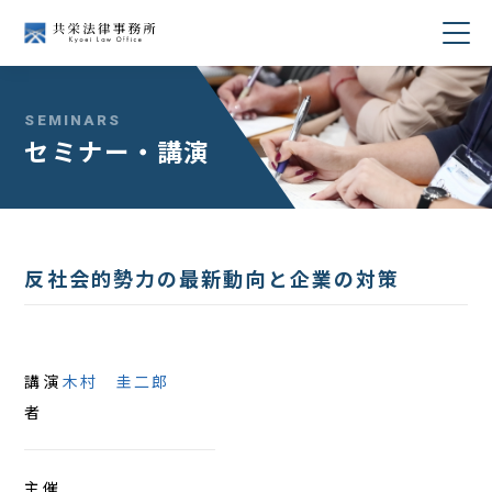
当事務所について
SEMINARS
セミナー・講演
業務分野
所属弁護士紹介
反社会的勢力の最新動向と企業の対策
セミナー・講演
著書・論文
講演
木村 圭二郎
コラム
者
採用情報
主催