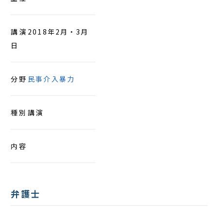
アクセス
講演
2018年2月・3月
日
分野
民事介入暴力
種別
講演
内容
弁護士