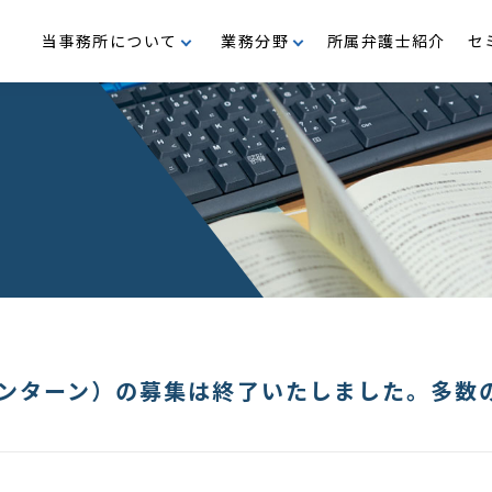
当事務所について
業務分野
所属弁護士紹介
セ
支援
M＆A・企業再編
沿革
事業再生・倒産
代表メッセージ
行政
民事・家事
公益・メセナ活動
ンターン）の募集は終了いたしました。多数