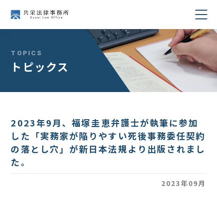
当事務所について
TOPICS
トピックス
業務分野
所属弁護士紹介
2023年9月、福塚圭恵弁護士が執筆に参加
セミナー・講演
した「実務家が陥りやすい死後事務委任契約
の落とし穴」が新日本法規より出版されまし
著書・論文
た。
コラム
2023年09月
採用情報