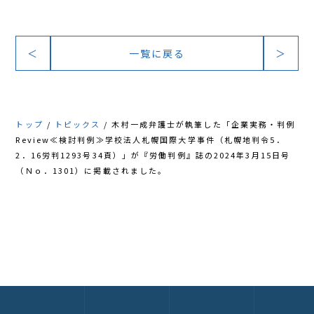
アクセス
＜
一覧に戻る
＞
トップ
トピックス
木村一成弁護士が執筆した「企業実務・判例
Review≪検討判例≫学校法人札幌国際大学事件（札幌地判令5．
2．16労判1293号34頁）」が『労働判例』誌の2024年3月15日号
（Ｎｏ．1301）に掲載されました。