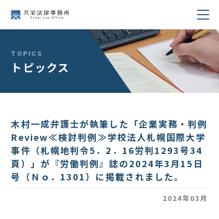
当事務所について
TOPICS
トピックス
業務分野
所属弁護士紹介
木村一成弁護士が執筆した「企業実務・判例
セミナー・講演
Review≪検討判例≫学校法人札幌国際大学
事件（札幌地判令5．2．16労判1293号34
著書・論文
頁）」が『労働判例』誌の2024年3月15日
号（Ｎｏ．1301）に掲載されました。
コラム
2024年03月
採用情報