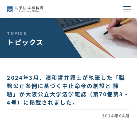
当事務所について
TOPICS
トピックス
業務分野
所属弁護士紹介
2024年3月、濱和哲弁護士が執筆した「職
セミナー・講演
務公正条例に基づく中止命令の創設と 課
題」が大阪公立大学法学雑誌（第70巻第3・
著書・論文
4号）に掲載されました。
コラム
2024年04月
採用情報