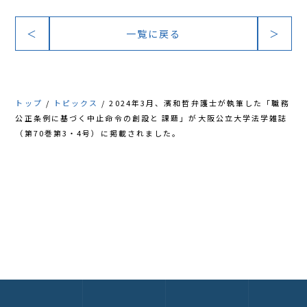
アクセス
＜
一覧に戻る
＞
トップ
トピックス
2024年3月、濱和哲弁護士が執筆した「職務
公正条例に基づく中止命令の創設と 課題」が大阪公立大学法学雑誌
（第70巻第3・4号）に掲載されました。