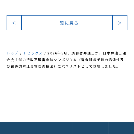
アクセス
＜
一覧に戻る
＞
トップ
トピックス
2026年5月、濱和哲弁護士が、日本弁護士連
合会主催の行政不服審査法シンポジウム（審査請求手続の迅速性及
び創造的審理員審理の技法）にパネリストとして登壇しました。