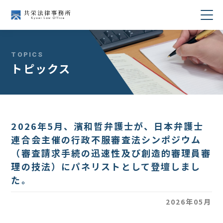
当事務所について
TOPICS
トピックス
業務分野
所属弁護士紹介
2026年5月、濱和哲弁護士が、日本弁護士
セミナー・講演
連合会主催の行政不服審査法シンポジウム
（審査請求手続の迅速性及び創造的審理員審
著書・論文
理の技法）にパネリストとして登壇しまし
た。
コラム
2026年05月
採用情報