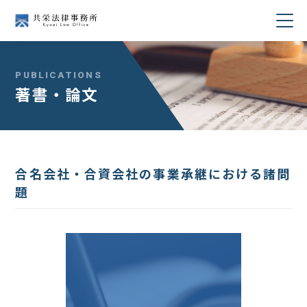
当事務所について
PUBLICATIONS
著書・論文
業務分野
所属弁護士紹介
合名会社・合資会社の事業承継における諸問
セミナー・講演
題
著書・論文
コラム
採用情報