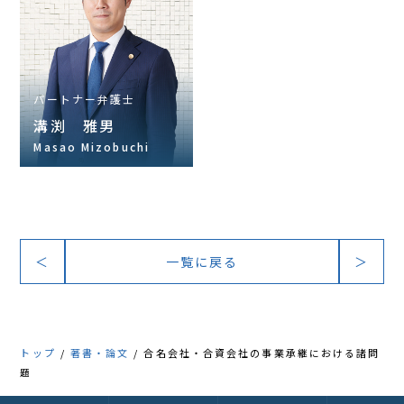
パートナー弁護士
溝渕 雅男
Masao Mizobuchi
＜
一覧に戻る
＞
トップ
著書・論文
合名会社・合資会社の事業承継における諸問
題