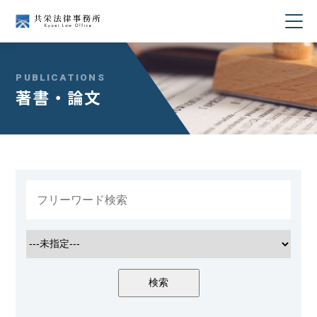
当事務所について
PUBLICATIONS
著書・論文
業務分野
所属弁護士紹介
セミナー・講演
著書・論文
コラム
採用情報