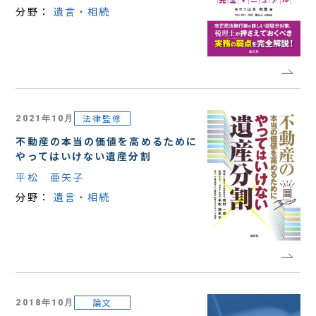
分野：
遺言・相続
法律監修
2021年10月
不動産の本当の価値を高めるために
やってはいけない遺産分割
平松 亜矢子
分野：
遺言・相続
論文
2018年10月