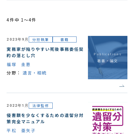
アクセス
4件中 1〜4件
分担執筆
書籍
2023年9月
実務家が陥りやすい死後事務委任契
Publications
約の落とし穴
著書・論文
福塚 圭恵
分野：
遺言・相続
法律監修
2022年1月
侵害額を少なくするための遺留分対
策完全マニュアル
平松 亜矢子