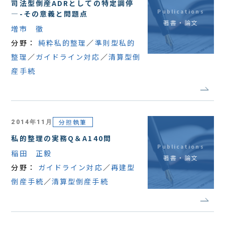
司法型倒産ADRとしての特定調停
Publications
—-その意義と問題点
著書・論文
増市 徹
分野：
純粋私的整理
準則型私的
整理
ガイドライン対応
清算型倒
産手続
分担執筆
2014年11月
私的整理の実務Q＆A140問
Publications
稲田 正毅
著書・論文
分野：
ガイドライン対応
再建型
倒産手続
清算型倒産手続