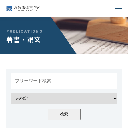
当事務所について
PUBLICATIONS
著書・論文
業務分野
所属弁護士紹介
セミナー・講演
著書・論文
コラム
採用情報