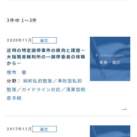
アクセス
3件中 1〜3件
論文
2020年11月
近時の特定調停事件の傾向と課題－
Publications
大阪簡易裁判所の一調停委員の体験
著書・論文
から－
増市 徹
分野：
純粋私的整理
準則型私的
整理
ガイドライン対応
清算型倒
産手続
論文
2017年11月