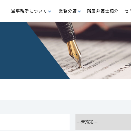
当事務所について
業務分野
所属弁護士紹介
セ
支援
M＆A・企業再編
沿革
事業再生・倒産
代表メッセージ
行政
民事・家事
公益・メセナ活動