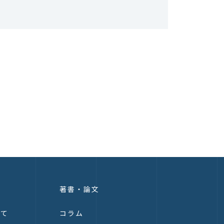
著書・論文
いて
コラム