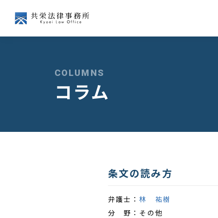
会社争訟
企業経営
COLUMNS
コラム
経済法
国際
条文の読み方
弁護士：
林 祐樹
分 野：
その他