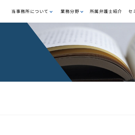
当事務所について
業務分野
所属弁護士紹介
セ
支援
M＆A・企業再編
沿革
事業再生・倒産
代表メッセージ
行政
民事・家事
公益・メセナ活動