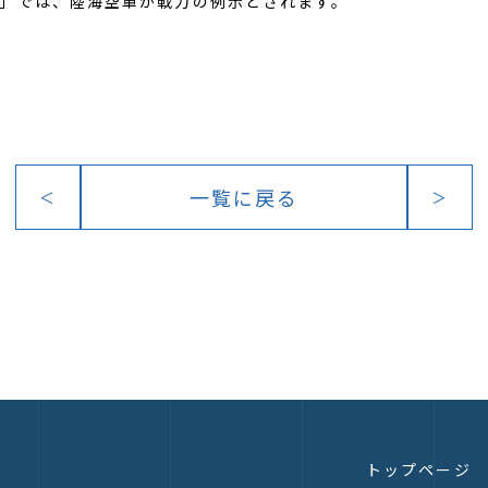
」では、陸海空軍が戦力の例示とされます。
一覧に戻る
＜
＞
トップページ