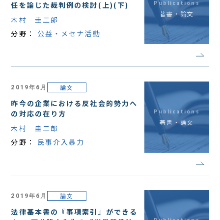
Publications
任を論じた裁判例の検討(上)(下)
著書・論文
木村 圭二郎
分野：
公益・メセナ活動
論文
2019年6月
昨今の企業における反社会的勢力へ
Publications
の対応の在り方
著書・論文
木村 圭二郎
分野：
民事介入暴力
論文
2019年6月
法律基本書の『事項索引』ができる
Publications