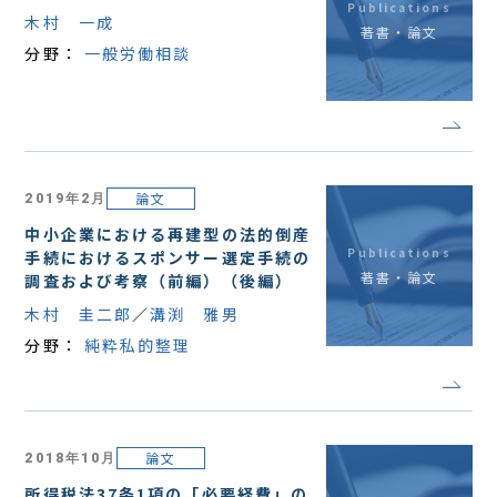
Publications
木村 一成
著書・論文
分野：
一般労働相談
論文
2019年2月
中小企業における再建型の法的倒産
Publications
手続におけるスポンサー選定手続の
著書・論文
調査および考察（前編）（後編）
木村 圭二郎
溝渕 雅男
分野：
純粋私的整理
論文
2018年10月
所得税法37条1項の「必要経費」の