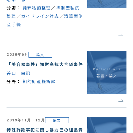
分野：
純粋私的整理
準則型私的
整理
ガイドライン対応
清算型倒
産手続
論文
2020年6月
「美容器事件」知財高裁大合議事件
Publications
谷口 由記
著書・論文
分野：
知的財産権訴訟
論文
2019年11月・12月
特殊詐欺事犯に関し暴力団の組長責