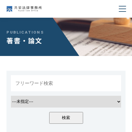
当事務所について
PUBLICATIONS
著書・論文
業務分野
所属弁護士紹介
セミナー・講演
著書・論文
コラム
採用情報