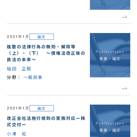
論文
2021年1月
複数の法律行為の無効・解除等
Publications
（上）・（下） ～債権法改正後の
著書・論文
民法の未来～
稲田 正毅
分野：
一般民事
論文
2021年1月
改正会社法施行規則の実務対応ー株
Publications
式交付ー
著書・論文
小澤 拓