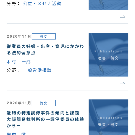
分野：
公益・メセナ活動
論文
2020年11月
従業員の妊娠・出産・育児にかかわ
Publications
る法的留意点
著書・論文
木村 一成
分野：
一般労働相談
論文
2020年11月
近時の特定調停事件の傾向と課題－
Publications
大阪簡易裁判所の一調停委員の体験
著書・論文
から－
増市 徹