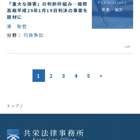
Publications
「重大な損害」の判断枠組み―福岡
著書・論文
高裁平成29年1月19日判決の事案を
題材に
濱 和哲
分野：
行政争訟
1
2
3
4
5
>
トップ