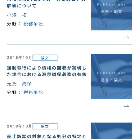
Publications
解釈について
著書・論文
小澤 拓
分野：
税務争訟
論文
2018年10月
強制執行により債権の回収が実現し
Publications
た場合における源泉徴収義務の有無
著書・論文
元氏 成保
分野：
税務争訟
論文
2018年10月
差止訴訟の対象となる処分の特定と