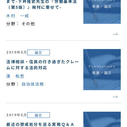
まで-下井隆史先生の『労働基準法
著書・論文
〔第5版〕』発刊に寄せて-
木村 一成
分野：
その他
論文
2019年5月
法律相談・住民の行き過ぎたクレー
Publications
ムに対する法的対応
著書・論文
濱 和哲
分野：
自治体法務
論文
2019年5月
最近の懲戒処分を巡る実務Ｑ＆Ａ